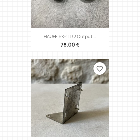
HAUFE RK-111/2 Output...
78,00 €
favorite_border