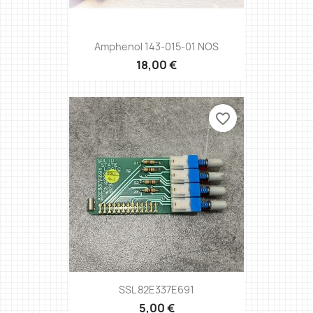
Amphenol 143-015-01 NOS
18,00 €
favorite_border
SSL 82E337E691
5,00 €