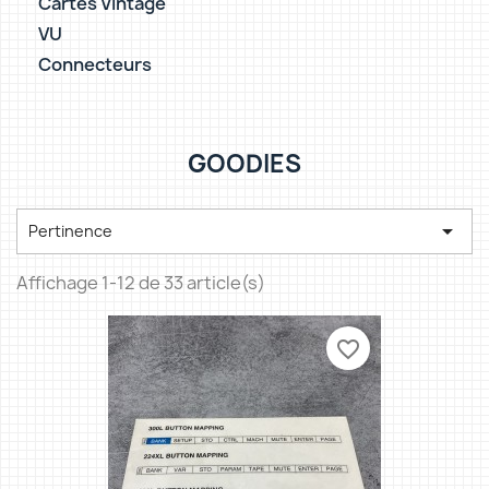
Cartes Vintage
VU
Connecteurs
GOODIES

Pertinence
Affichage 1-12 de 33 article(s)
favorite_border