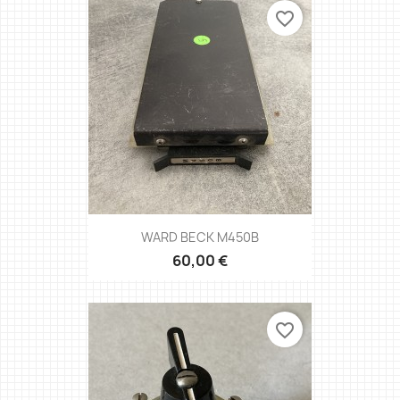
favorite_border
WARD BECK M450B
60,00 €
favorite_border