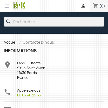
shopping_cart


(0)
search
Accueil
Contactez-nous
INFORMATIONS

Labo K Effects
9 rue Saint Vivien
17430 Bords
France

Appelez-nous :
06 62 46 29 35