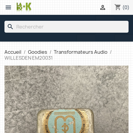
shopping_cart


(0)
search
Accueil
Goodies
Transformateurs Audio
WILLESDEN EM20031