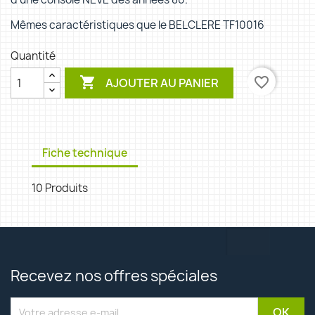
Mêmes caractéristiques que le BELCLERE TF10016
Quantité

favorite_border
AJOUTER AU PANIER
Fiche technique
10 Produits
Recevez nos offres spéciales