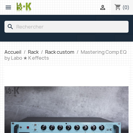
shopping_cart


(0)
search
Accueil
Rack
Rack custom
Mastering Comp EQ
by Labo ★ K effects