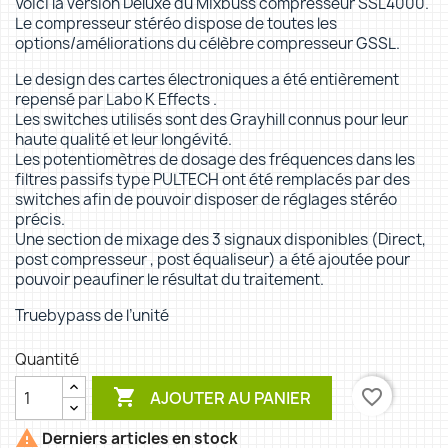
Voici la version Deluxe du Mixbuss compresseur SSL4000.
Le compresseur stéréo dispose de toutes les
options/améliorations du célèbre compresseur GSSL.
Le design des cartes électroniques a été entièrement
repensé par Labo K Effects .
Les switches utilisés sont des Grayhill connus pour leur
haute qualité et leur longévité.
Les potentiomètres de dosage des fréquences dans les
filtres passifs type PULTECH ont été remplacés par des
switches afin de pouvoir disposer de réglages stéréo
précis.
Une section de mixage des 3 signaux disponibles (Direct,
post compresseur , post équaliseur) a été ajoutée pour
pouvoir peaufiner le résultat du traitement.
Truebypass de l’unité
Quantité

favorite_border
AJOUTER AU PANIER

Derniers articles en stock