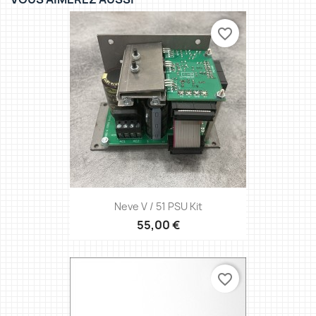
favorite_border
Neve V / 51 PSU Kit
55,00 €
favorite_border