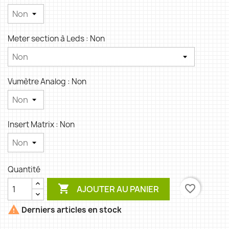
Meter section à Leds : Non
Vumètre Analog : Non
Insert Matrix : Non
Quantité

favorite_border
AJOUTER AU PANIER

Derniers articles en stock